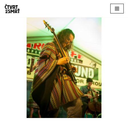
Přeskočit
na
obsah