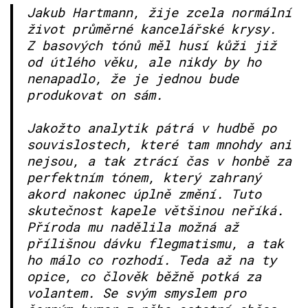
Jakub Hartmann, žije zcela normální
život průměrné kancelářské krysy.
Z basových tónů měl husí kůži již
od útlého věku, ale nikdy by ho
nenapadlo, že je jednou bude
produkovat on sám.
Jakožto analytik pátrá v hudbě po
souvislostech, které tam mnohdy ani
nejsou, a tak ztrácí čas v honbě za
perfektním tónem, který zahraný
akord nakonec úplně změní. Tuto
skutečnost kapele většinou neříká.
Příroda mu nadělila možná až
přílišnou dávku flegmatismu, a tak
ho málo co rozhodí. Teda až na ty
opice, co člověk běžně potká za
volantem. Se svým smyslem pro