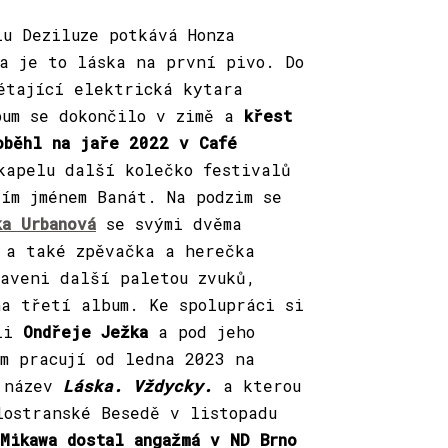
lu Deziluze potkává Honza
 je to láska na první pivo. Do
étající elektrická kytara
bum se dokončilo v zimě a
křest
běhl na jaře 2022 v Café
kapelu další kolečko festivalů
vím jménem Banát. Na podzim se
ka Urbanová
se svými dvěma
y a také zpěvačka a herečka
aveni další paletou zvuků,
na třetí album. Ke spolupráci si
ali
Ondřeje Ježka
a pod jeho
em pracují od ledna 2023 na
e název
Láska. Vždycky.
a kterou
lostranské Besedě v listopadu
Mikawa dostal angažmá v ND Brno