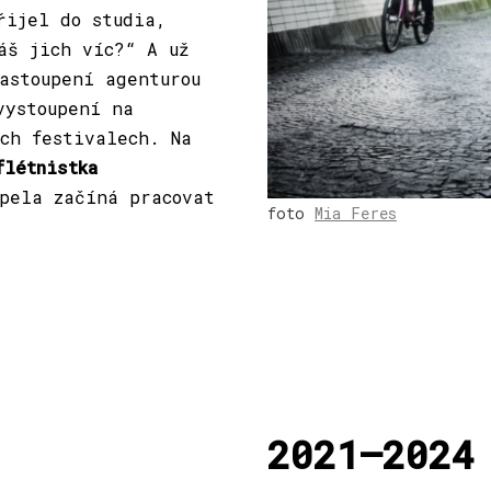
řijel do studia,
áš jich víc?“ A už
astoupení agenturou
vystoupení na
ch festivalech. Na
flétnistka
pela začíná pracovat
foto
Mia Feres
2021—2024