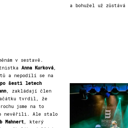
a bohužel už zůstává
měnám v sestavě.
étnistka
Anna Kurková
,
tů a nepodílí se na
po šesti letech
ann
, zakládají člen
ačátku tvrdil, že
rochu jsme na to
o nevěřili. Ale stalo
b Mahnert
, který