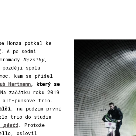
se Honza potkal ke
f
. A po sedmi
ohromady
Mezníky
,
 později spolu
noc, kam se přišel
ub Hartmann
, který se
 Na začátku roku 2019
 alt-punkové trio.
alči
, na podzim první
zlo trio do studia
 pěsti
.
Protože
ello, oslovil