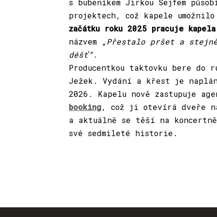
s bubeníkem Jirkou Sejfem působ
projektech, což kapele umožnilo
začátku roku 2025 pracuje kapela
názvem
„Přestalo pršet a stejn
déšť“
.
Producentkou taktovku bere do r
Ježek. Vydání a křest je naplá
2026. Kapelu nově zastupuje ag
booking
, což ji otevírá dveře n
a aktuálně se těší na koncertně
své sedmileté historie.