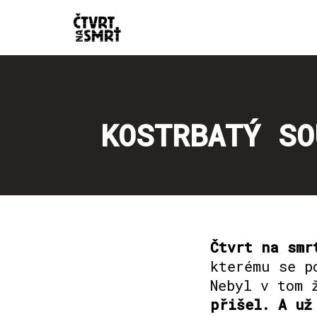
Přeskočit
na
obsah
KOSTRBATÝ SO
Čtvrt na smr
kterému se p
Nebyl v tom 
přišel. A už