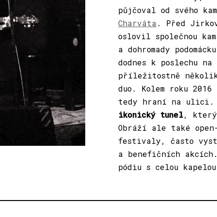
půjčoval od svého ka
Charváta
. Před Jirko
oslovil společnou ka
a dohromady podomáck
dodnes k poslechu na
příležitostně několi
duo. Kolem roku 2016 
tedy hraní na ulici
ikonický tunel
, který
Obráží ale také open
festivaly, často vyst
a benefičních akcích
pódiu s celou kapelo