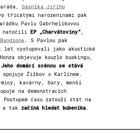
maráda,
básníka Jiřího
vo třicátými narozeninami pak
marádku Pavlu Gabrhelíkovou
u natočili
EP „Charvátoviny“
,
Bandzone
. S Pavlou pak
k let vystupovali jako akustické
Honza objevuje kouzlo buskingu,
.
Jeho domácí scénou se stává
 spojuje Žižkov s Karlínem.
-micy, kavárny, bary, menší
upuje na demonstracích
. Postupem času zatouží stát na
u a tak
začíná hledat bubeníka
.