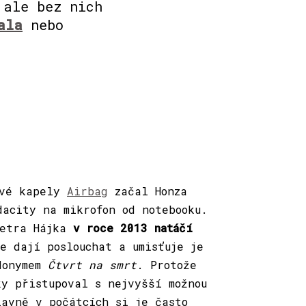
 ale bez nich
ala
nebo
ové kapely
Airb
ag
začal Honza
dacity na mikrofon od notebooku.
Petra Hájka
v roce 2013 natáčí
e dají poslouchat a umisťuje je
donymem
Čtvrt na smrt
. Protože
ky přistupoval s nejvyšší možnou
lavně v počátcích si je často