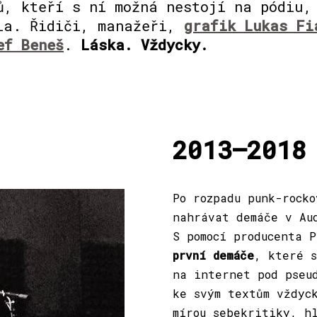
ů, kteří s ní možná nestojí na pódiu,
la. Řidiči, manažeři,
grafik Lukas Fi
ef Beneš
.
Láska. Vždycky.
2013—2018
Po rozpadu punk-rock
nahrávat demáče v Au
S pomocí producenta 
první demáče
, které s
na internet pod pseu
ke svým textům vždyc
mírou sebekritiky, h