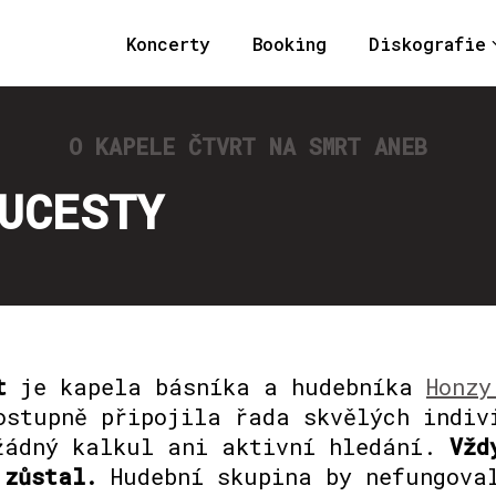
Koncerty
Booking
Diskografie
O KAPELE ČTVRT NA SMRT ANEB
UCESTY
t
je kapela básníka a hudebníka
Honzy
ostupně připojila řada skvělých indiv
žádný kalkul ani aktivní hledání.
Vžd
 zůstal.
Hudební skupina by nefungova