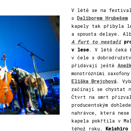
V létě se na festiva
s
Daliborem Hrubešem
a
kapely tak přibyla l
a spousta delaye. Al
A furt to nestačí
pro
v lese
. V létě čeká 
v čele s dobrodružst
přidávají ještě
Anež
monstrózními saxofon
Eliška Brejchová
. Vyb
začínají se chystat 
Čtvrt na smrt přizv
producentským dohled
nahrávce, která nes
kapela pokřtila v Ma
téhož roku.
Keishiro 