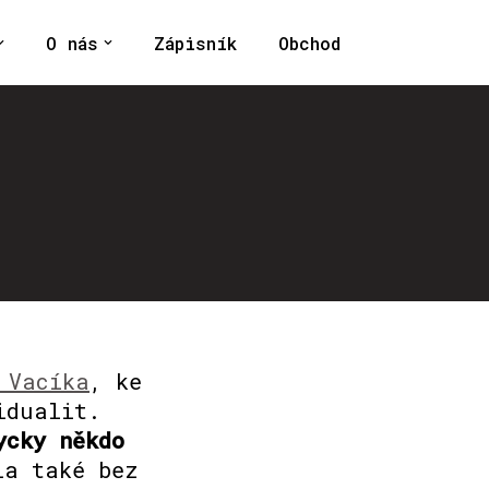
O nás
Zápisník
Obchod
 Vacíka
, ke
idualit.
ycky někdo
la také bez