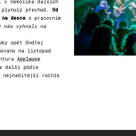
í v několika dalších
 plynulý přechod.
Od
 na desce
s pracovním
ě nás vyhnali na
uky opět Ondřej
nováno na listopad
entura
Applause
a další pódia
 nejnabitější ročník