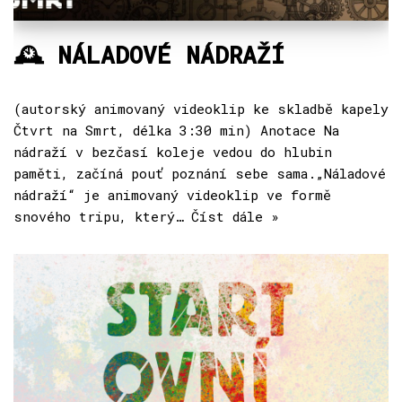
🕰 NÁLADOVÉ NÁDRAŽÍ
(autorský animovaný videoklip ke skladbě kapely
Čtvrt na Smrt, délka 3:30 min) Anotace Na
nádraží v bezčasí koleje vedou do hlubin
paměti, začíná pouť poznání sebe sama.„Náladové
nádraží“ je animovaný videoklip ve formě
snového tripu, který…
Číst dále »